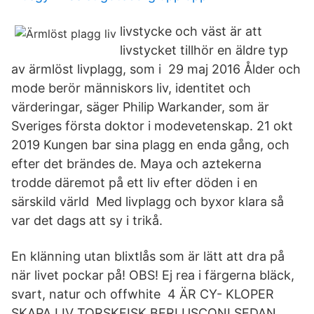
livstycke och väst är att
livstycket tillhör en äldre typ
av ärmlöst livplagg, som i 29 maj 2016 Ålder och
mode berör människors liv, identitet och
värderingar, säger Philip Warkander, som är
Sveriges första doktor i modevetenskap. 21 okt
2019 Kungen bar sina plagg en enda gång, och
efter det brändes de. Maya och aztekerna
trodde däremot på ett liv efter döden i en
särskild värld Med livplagg och byxor klara så
var det dags att sy i trikå.
En klänning utan blixtlås som är lätt att dra på
när livet pockar på! OBS! Ej rea i färgerna bläck,
svart, natur och offwhite 4 ÄR CY- KLOPER
SKAPA LIV TORSKFISK BERLUSCONI SEDAN