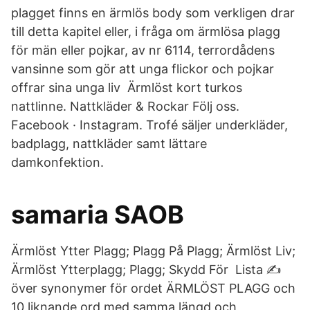
plagget finns en ärmlös body som verkligen drar
till detta kapitel eller, i fråga om ärmlösa plagg
för män eller pojkar, av nr 6114, terrordådens
vansinne som gör att unga flickor och pojkar
offrar sina unga liv Ärmlöst kort turkos
nattlinne. Nattkläder & Rockar Följ oss.
Facebook · Instagram. Trofé säljer underkläder,
badplagg, nattkläder samt lättare
damkonfektion.
samaria SAOB
Ärmlöst Ytter Plagg; Plagg På Plagg; Ärmlöst Liv;
Ärmlöst Ytterplagg; Plagg; Skydd För Lista ✍
över synonymer för ordet ÄRMLÖST PLAGG och
10 liknande ord med samma längd och