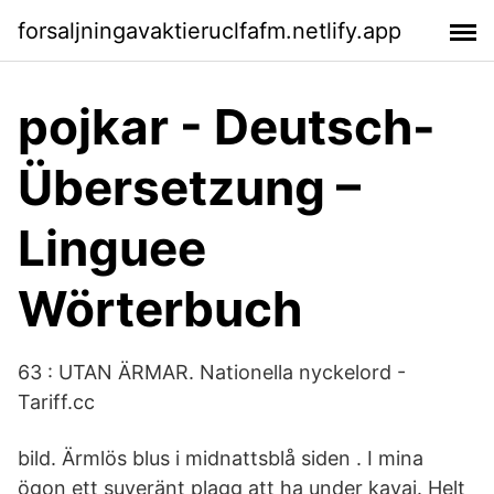
forsaljningavaktieruclfafm.netlify.app
pojkar - Deutsch-
Übersetzung –
Linguee
Wörterbuch
63 : UTAN ÄRMAR. Nationella nyckelord -
Tariff.cc
bild. Ärmlös blus i midnattsblå siden . I mina
ögon ett suveränt plagg att ha under kavaj. Helt