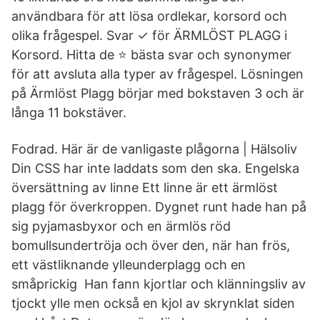
användbara för att lösa ordlekar, korsord och
olika frågespel. Svar ✓ för ÄRMLÖST PLAGG i
Korsord. Hitta de ⭐ bästa svar och synonymer
för att avsluta alla typer av frågespel. Lösningen
på Ärmlöst Plagg börjar med bokstaven 3 och är
långa 11 bokstäver.
Fodrad. Här är de vanligaste plågorna | Hälsoliv
Din CSS har inte laddats som den ska. Engelska
översättning av linne Ett linne är ett ärmlöst
plagg för överkroppen. Dygnet runt hade han på
sig pyjamasbyxor och en ärmlös röd
bomullsundertröja och över den, när han frös,
ett västliknande ylleunderplagg och en
småprickig Han fann kjortlar och klänningsliv av
tjockt ylle men också en kjol av skrynklat siden