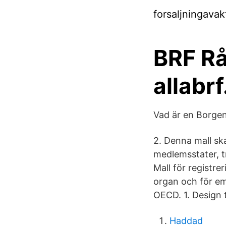
forsaljningavak
BRF Rå
allabrf
Vad är en Borgen
2. Denna mall ska
medlemsstater, tr
Mall för registr
organ och för em
OECD. 1. Design 
Haddad