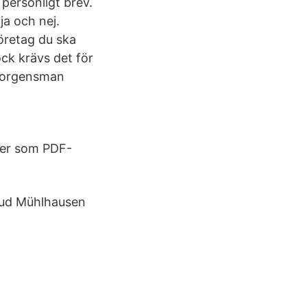
 personligt brev.
ja och nej.
öretag du ska
Dock krävs det för
 borgensman
 ner som PDF-
Knud Mühlhausen