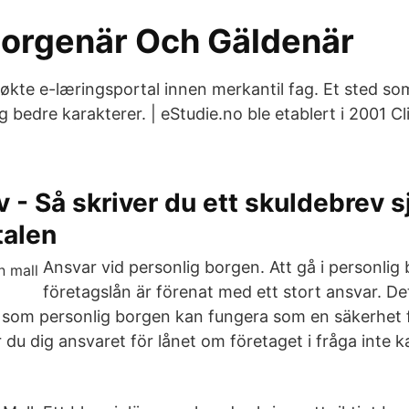
Borgenär Och Gäldenär
kte e-læringsportal innen merkantil fag. Et sted s
g bedre karakterer. | eStudie.no ble etablert i 2001 C
 - Så skriver du ett skuldebrev s
talen
Ansvar vid personlig borgen. Att gå i personlig 
företagslån är förenat med ett stort ansvar. De
som personlig borgen kan fungera som en säkerhet f
du dig ansvaret för lånet om företaget i fråga inte 