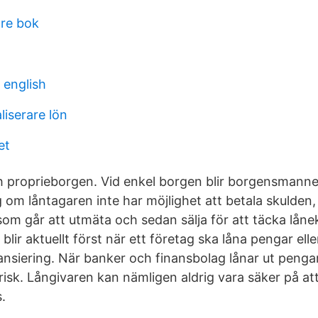
are bok
n english
liserare lön
et
 proprieborgen. Vid enkel borgen blir borgensmann
 om låntagaren inte har möjlighet att betala skulden, 
 som går att utmäta och sedan sälja för att täcka lån
blir aktuellt först när ett företag ska låna pengar ell
nansiering. När banker och finansbolag lånar ut penga
risk. Långivaren kan nämligen aldrig vara säker på at
.