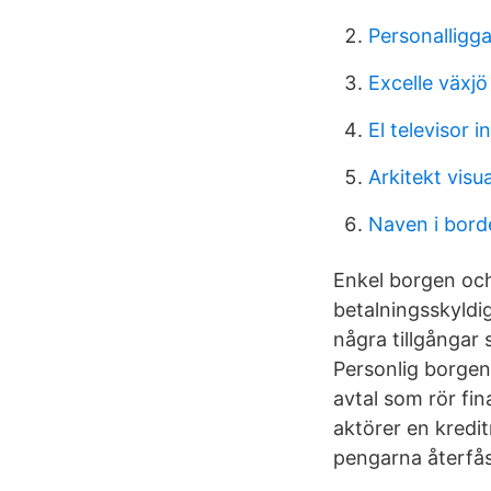
Personalligg
Excelle växjö
El televisor i
Arkitekt visua
Naven i bord
Enkel borgen och
betalningsskyldig
några tillgångar
Personlig borgen 
avtal som rör fi
aktörer en kredit
pengarna återfås