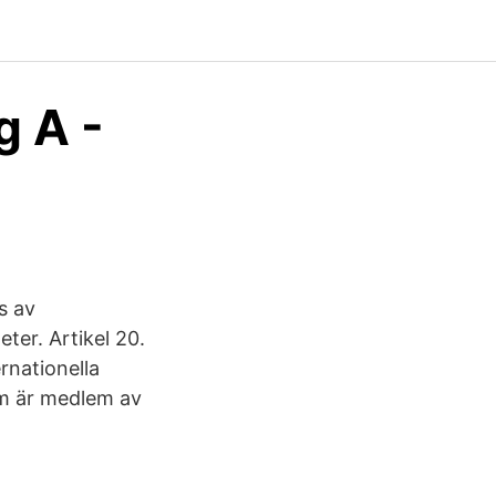
g A -
s av
ter. Artikel 20.
rnationella
om är medlem av