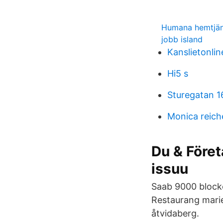
Humana hemtjän
jobb island
Kanslietonlin
Hi5 s
Sturegatan 
Monica reich
Du & Föret
issuu
Saab 9000 blocke
Restaurang marie
åtvidaberg.