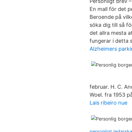
Personligt brev –
En mall för det p
Beroende på vilk
söka dig till så f
det allra mesta 
fungerar i detta
Alzheimers park
februar. H. C. An
Woel. fra 1953 p
Lais ribeiro nue
personligt ledarsk