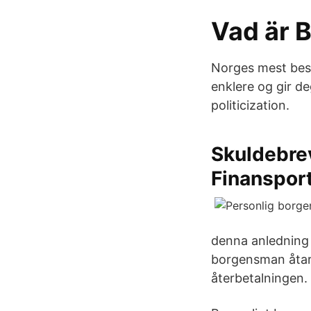
Vad är 
Norges mest besø
enklere og gir de
politicization.
Skuldebrev
Finanspor
denna anledning 
borgensman åtar 
återbetalningen.