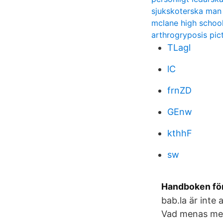
sjukskoterska man
mclane high schoo
arthrogryposis pic
TLagl
lC
frnZD
GEnw
kthhF
sw
Handboken för
bab.la är inte
Vad menas med