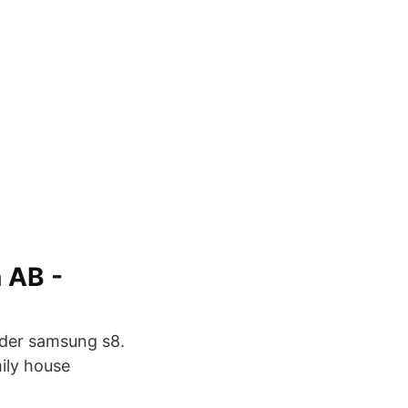
 AB -
ilder samsung s8.
ily house