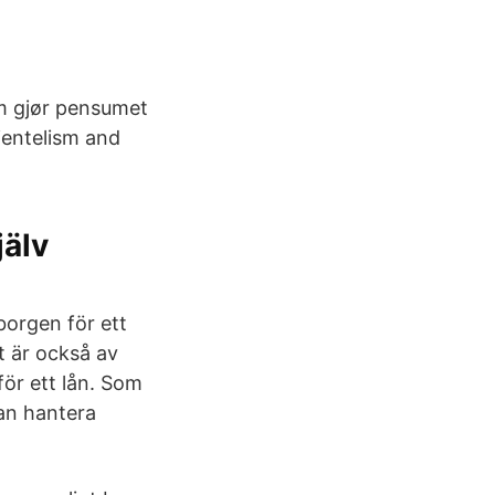
om gjør pensumet
lientelism and
jälv
borgen för ett
t är också av
ör ett lån. Som
kan hantera