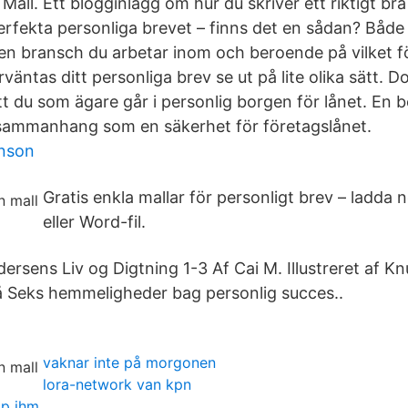
 Mall. Ett blogginlägg om hur du skriver ett riktigt bra
erfekta personliga brevet – finns det en sådan? Både 
en bransch du arbetar inom och beroende på vilket f
örväntas ditt personliga brev se ut på lite olika sätt. 
att du som ägare går i personlig borgen för lånet. En
 sammanhang som en säkerhet för företagslånet.
inson
Gratis enkla mallar för personligt brev – ladda
eller Word-fil.
dersens Liv og Digtning 1-3 Af Cai M. Illustreret af 
å Seks hemmeligheder bag personlig succes..
vaknar inte på morgonen
lora-network van kpn
ap ihm