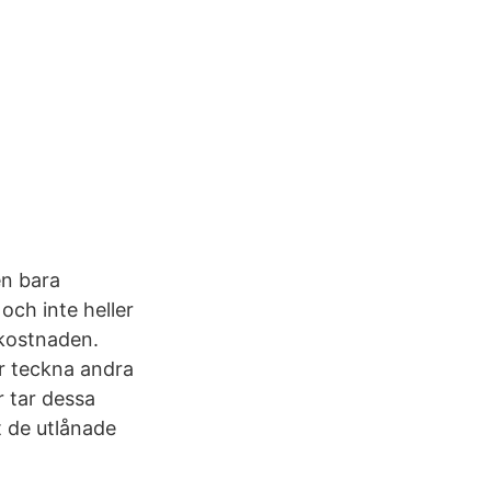
en bara
och inte heller
ekostnaden.
er teckna andra
r tar dessa
t de utlånade